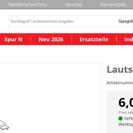
Händlerverzeichnis
Fanshop
Karriere/Jobs
Spur N
Neu 2026
Ersatzteile
Ind
Laut
Artikelnumm
6,
Preis ink
lief
Werkta