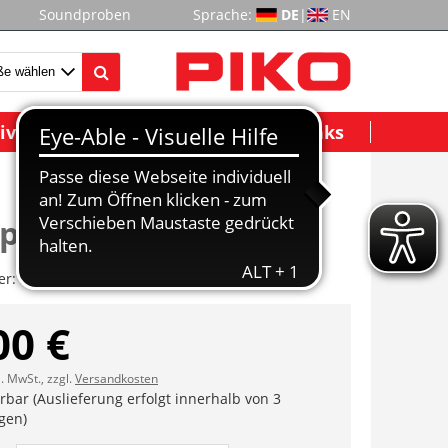
Soundproben
Sprache:
DE
|
EN
ividuelle Modelle
Wichtige Links
sprecherabdeckung
er:
ET52510-13
00 €
l. MwSt., zzgl.
Versandkosten
erbar (Auslieferung erfolgt innerhalb von 3
gen)