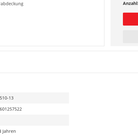
Anzahl
rabdeckung
510-13
601257522
4 Jahren