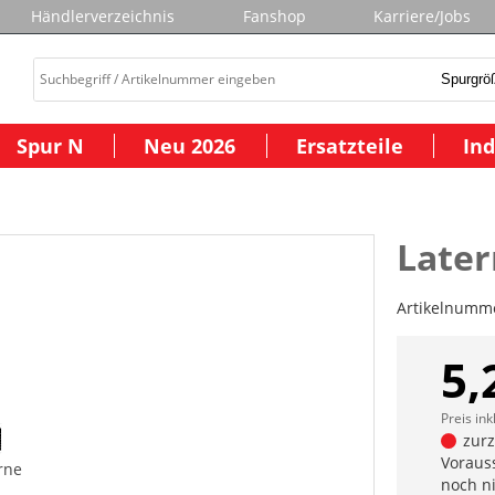
Händlerverzeichnis
Fanshop
Karriere/Jobs
Spur N
Neu 2026
Ersatzteile
Ind
Late
Artikelnumm
5,
Preis ink
zurze
Vorauss
rne
noch n