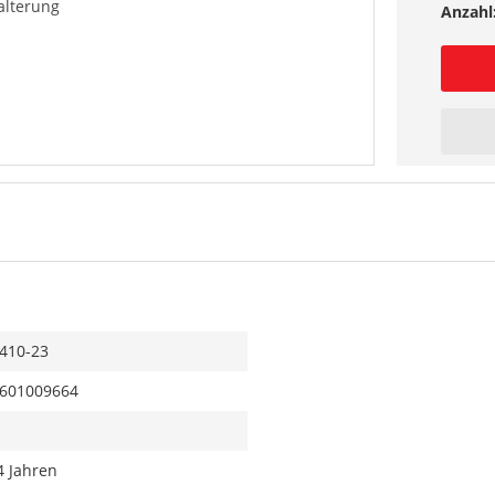
lterung
Anzahl
410-23
601009664
4 Jahren