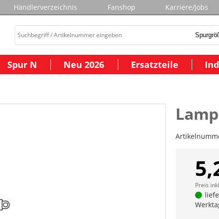
Händlerverzeichnis
Fanshop
Karriere/Jobs
Spur N
Neu 2026
Ersatzteile
Ind
Lamp
Artikelnumm
5,
Preis ink
lief
Werkta