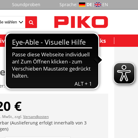
Soundproben
Sprache:
DE
|
EN
ividuelle Modelle
Wichtige Links
enhalterung
er:
ET37410-23
20 €
l. MwSt., zzgl.
Versandkosten
erbar (Auslieferung erfolgt innerhalb von 3
gen)