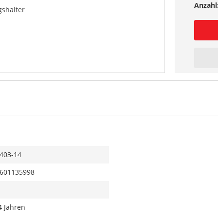
Anzahl
shalter
403-14
601135998
4 Jahren