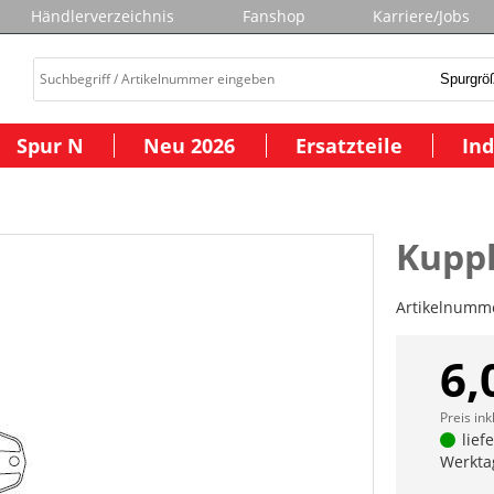
Händlerverzeichnis
Fanshop
Karriere/Jobs
Spur N
Neu 2026
Ersatzteile
Ind
Kuppl
Artikelnumm
6,
Preis ink
lief
Werkta