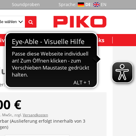
Soundproben
Sprache:
DE
|
EN
ividuelle Modelle
Wichtige Links
ungshalter
er:
ET71403-14
00 €
l. MwSt., zzgl.
Versandkosten
erbar (Auslieferung erfolgt innerhalb von 3
gen)