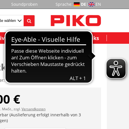
Soundproben
Sprache:
DE
|
EN
ividuelle Modelle
Wichtige Links
kopf re.+li.
er:
ET50025-29
00 €
l. MwSt., zzgl.
Versandkosten
erbar (Auslieferung erfolgt innerhalb von 3
gen)