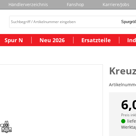
Händlerverzeichnis
Fanshop
Karriere/Jobs
Spur N
Neu 2026
Ersatzteile
Ind
Kreuz
Artikelnumm
6,
Preis ink
lief
Werkta