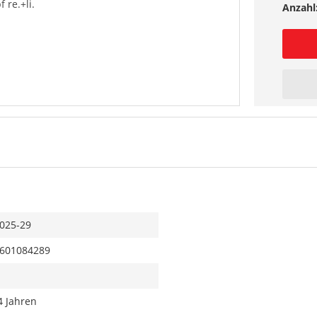
 re.+li.
Anzahl
025-29
601084289
4 Jahren