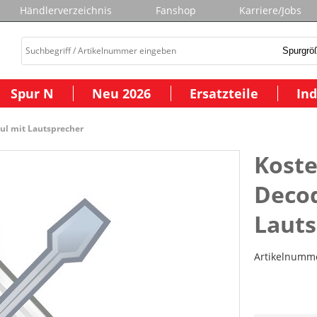
Händlerverzeichnis
Fanshop
Karriere/Jobs
Spur N
Neu 2026
Ersatzteile
Ind
l mit Lautsprecher
Koste
Deco
Lauts
Artikelnumm