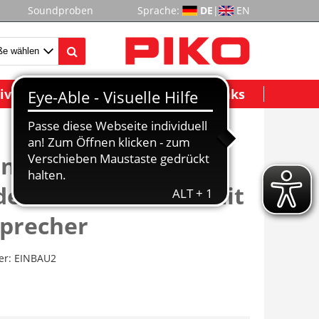
Soundproben
Sprache:
DE
|
EN
ividuelle Modelle
Wichtige Links
npauschale Einbau
der + Soundmodul mit
precher
er:
EINBAU2