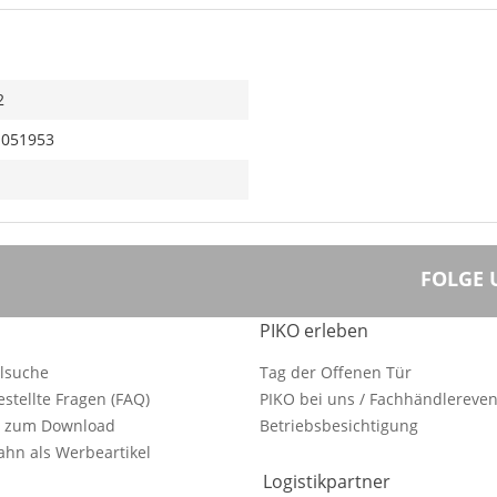
2
1051953
FOLGE 
PIKO erleben
ilsuche
Tag der Offenen Tür
estellte Fragen (FAQ)
PIKO bei uns / Fachhändlereven
e zum Download
Betriebsbesichtigung
hn als Werbeartikel
Logistikpartner