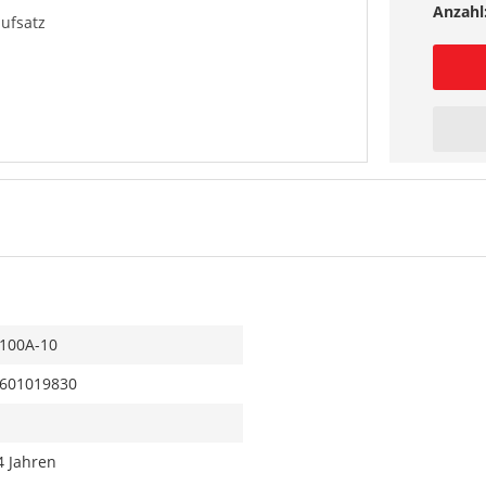
Anzahl
ufsatz
100A-10
601019830
4 Jahren