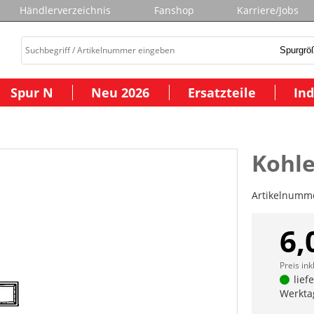
Händlerverzeichnis
Fanshop
Karriere/Jobs
Spur N
Neu 2026
Ersatzteile
Ind
Kohle
Artikelnumm
6,
Preis ink
lief
Werkta