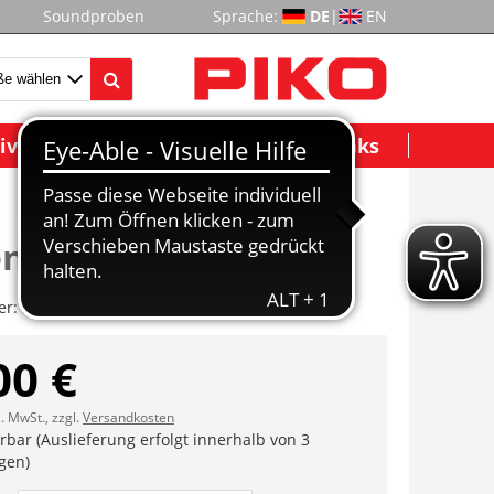
Soundproben
Sprache:
DE
|
EN
ividuelle Modelle
Wichtige Links
naufsatz
er:
ET37100A-10
00 €
l. MwSt., zzgl.
Versandkosten
erbar (Auslieferung erfolgt innerhalb von 3
gen)