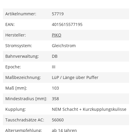
Artikelnummer:
57719
EAN:
4015615577195
Hersteller:
PIKO
Stromsystem:
Gleichstrom
Bahnverwaltung:
DB
Epoche:
III
Maßbezeichnung:
LüP / Länge über Puffer
Maß [mm]:
103
Mindestradius [mm]:
358
Kupplung:
NEM Schacht + Kurzkupplungskulisse
Tauschradsätze AC:
56060
Altersempfehlung:
ab 14 Jahren