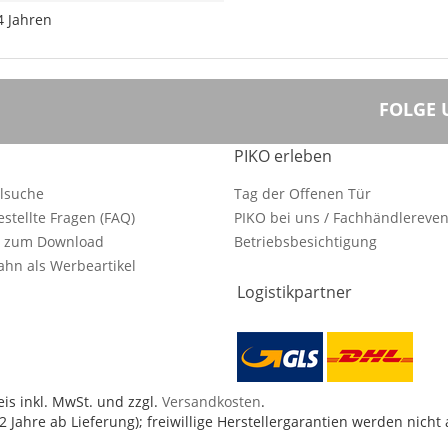
4 Jahren
FOLGE 
PIKO erleben
ilsuche
Tag der Offenen Tür
estellte Fragen (FAQ)
PIKO bei uns / Fachhändlereven
e zum Download
Betriebsbesichtigung
hn als Werbeartikel
Logistikpartner
is inkl. MwSt. und zzgl.
Versandkosten
.
 Jahre ab Lieferung); freiwillige Herstellergarantien werden nicht