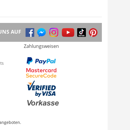
UNS AUF
Zahlungsweisen
ts
 angeboten.