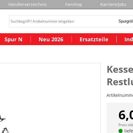
Händlerverzeichnis
Fanshop
Karriere/Jobs
Spur N
Neu 2026
Ersatzteile
Ind
Kesse
Restl
Artikelnumm
6,
Preis ink
lief