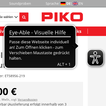
Soundproben
Sprache:
DE
|
EN
ividuelle Modelle
Wichtige Links
l groß, mittel,
uft
er:
ET58956-219
00 €
l. MwSt., zzgl.
Versandkosten
erbar (Auslieferung erfolgt innerhalb von 3