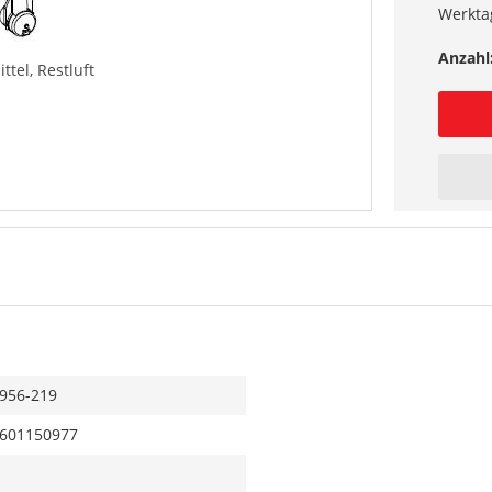
Werkta
Anzahl
ttel, Restluft
956-219
601150977