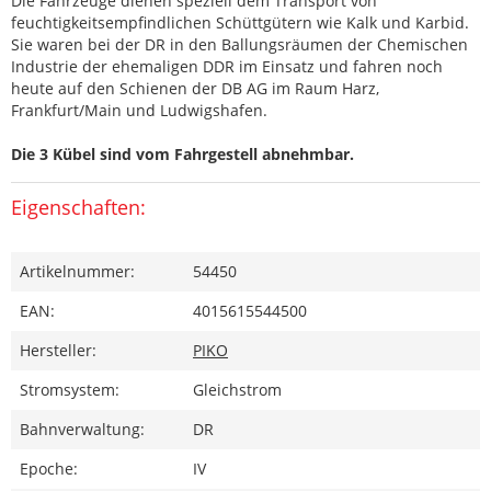
Die Fahrzeuge dienen speziell dem Transport von
feuchtigkeitsempfindlichen Schüttgütern wie Kalk und Karbid.
Sie waren bei der DR in den Ballungsräumen der Chemischen
Industrie der ehemaligen DDR im Einsatz und fahren noch
heute auf den Schienen der DB AG im Raum Harz,
Frankfurt/Main und Ludwigshafen.
Die 3 Kübel sind vom Fahrgestell abnehmbar.
Eigenschaften:
Artikelnummer:
54450
EAN:
4015615544500
Hersteller:
PIKO
Stromsystem:
Gleichstrom
Bahnverwaltung:
DR
Epoche:
IV