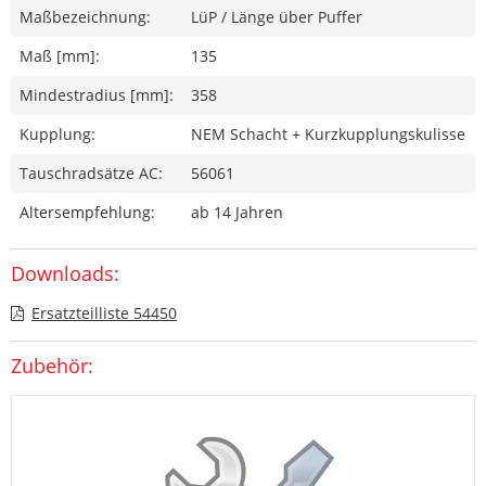
Maßbezeichnung:
LüP / Länge über Puffer
Maß [mm]:
135
Mindestradius [mm]:
358
Kupplung:
NEM Schacht + Kurzkupplungskulisse
Tauschradsätze AC:
56061
Altersempfehlung:
ab 14 Jahren
Downloads:
Ersatzteilliste 54450
Zubehör: