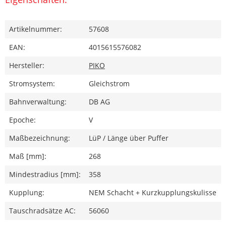
Artikelnummer:
57608
EAN:
4015615576082
Hersteller:
PIKO
Stromsystem:
Gleichstrom
Bahnverwaltung:
DB AG
Epoche:
V
Maßbezeichnung:
LüP / Länge über Puffer
Maß [mm]:
268
Mindestradius [mm]:
358
Kupplung:
NEM Schacht + Kurzkupplungskulisse
Tauschradsätze AC:
56060