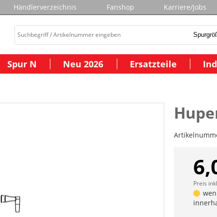
Händlerverzeichnis
Fanshop
Karriere/Jobs
Spur N
Neu 2026
Ersatzteile
Ind
Hupen
Artikelnumm
6,
Preis ink
weni
innerh