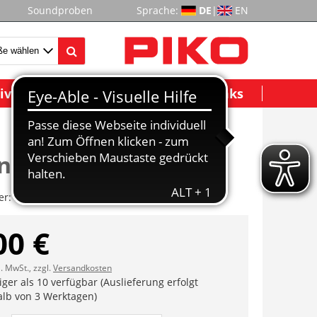
Soundproben
Sprache:
DE
|
EN
ividuelle Modelle
Wichtige Links
 (2 Stck.)
er:
ET94205-07
00 €
l. MwSt., zzgl.
Versandkosten
ger als 10 verfügbar (Auslieferung erfolgt
alb von 3 Werktagen)