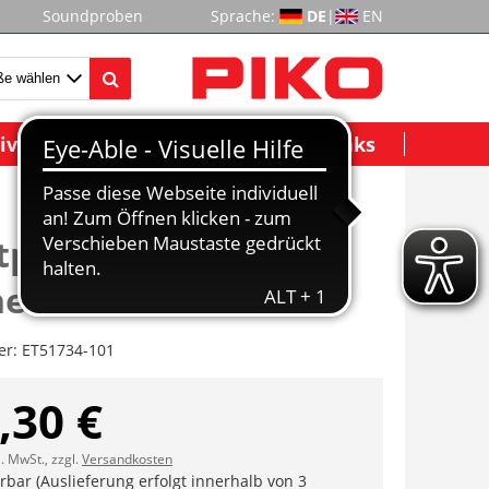
Soundproben
Sprache:
DE
|
EN
ividuelle Modelle
Wichtige Links
platine m. Bel.-
ne + Kabel
er:
ET51734-101
,30 €
l. MwSt., zzgl.
Versandkosten
erbar (Auslieferung erfolgt innerhalb von 3