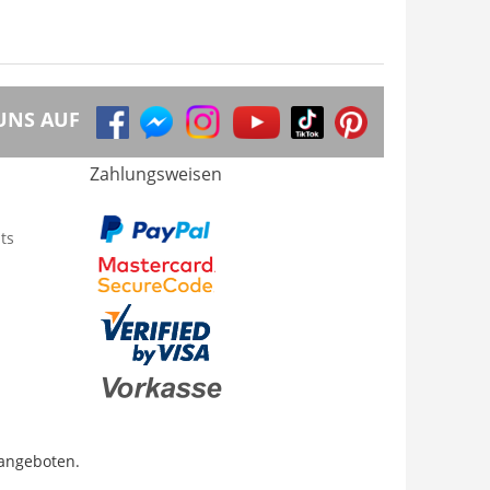
UNS AUF
Zahlungsweisen
ts
 angeboten.