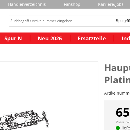
Händlerverzeichnis
Fanshop
Karriere/Jobs
Spur N
Neu 2026
Ersatzteile
Ind
Haupt
Plati
Artikelnumm
65
Preis ink
lief