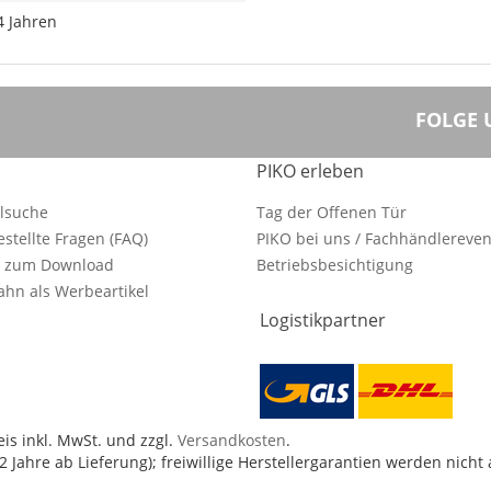
4 Jahren
FOLGE 
PIKO erleben
ilsuche
Tag der Offenen Tür
estellte Fragen (FAQ)
PIKO bei uns / Fachhändlereven
e zum Download
Betriebsbesichtigung
hn als Werbeartikel
Logistikpartner
is inkl. MwSt. und zzgl.
Versandkosten
.
 Jahre ab Lieferung); freiwillige Herstellergarantien werden nicht