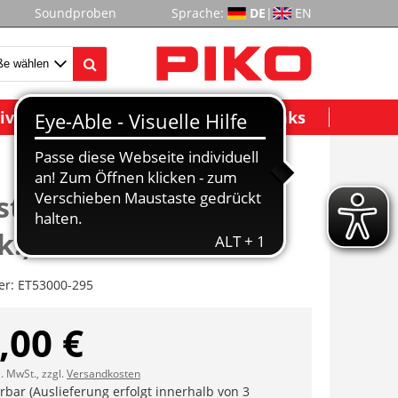
Soundproben
Sprache:
DE
|
EN
ividuelle Modelle
Wichtige Links
tangen Bereich Tür
k.)
er:
ET53000-295
,00 €
l. MwSt., zzgl.
Versandkosten
erbar (Auslieferung erfolgt innerhalb von 3