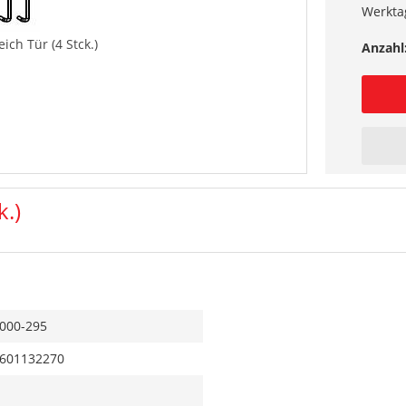
Werkta
ch Tür (4 Stck.)
Anzahl
k.)
000-295
601132270