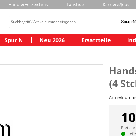
Händlerverzeichnis
Fanshop
Karriere/Jobs
Spur N
Neu 2026
Ersatzteile
Ind
Hands
(4 Stc
Artikelnumm
10
Preis ink
lief