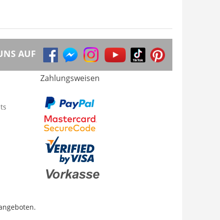
UNS AUF
Zahlungsweisen
ts
 angeboten.