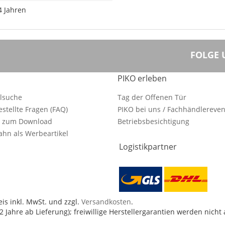
4 Jahren
FOLGE 
PIKO erleben
ilsuche
Tag der Offenen Tür
estellte Fragen (FAQ)
PIKO bei uns / Fachhändlereven
e zum Download
Betriebsbesichtigung
hn als Werbeartikel
Logistikpartner
is inkl. MwSt. und zzgl.
Versandkosten
.
 Jahre ab Lieferung); freiwillige Herstellergarantien werden nicht