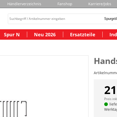
Händlerverzeichnis
Fanshop
Karriere/Jobs
Spur N
Neu 2026
Ersatzteile
Ind
Hand
Artikelnumm
21
Preis ink
lief
Werkta