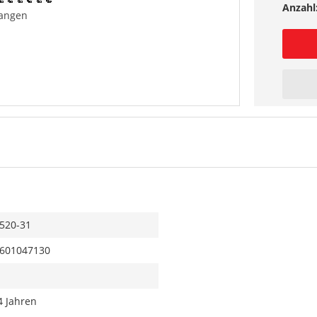
Anzahl
angen
520-31
601047130
4 Jahren