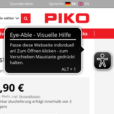
Soundproben
Sprache:
DE
|
EN
ividuelle Modelle
Wichtige Links
stangen
er:
ET37520-31
,90 €
l. MwSt., zzgl.
Versandkosten
erbar (Auslieferung erfolgt innerhalb von 3
gen)