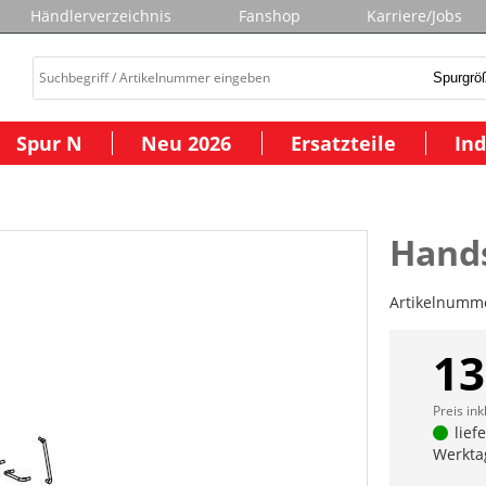
Händlerverzeichnis
Fanshop
Karriere/Jobs
Spur N
Neu 2026
Ersatzteile
Ind
Hands
Artikelnumm
13
Preis ink
lief
Werkta