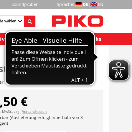
Soundproben
Sprache:
DE
|
EN
ividuelle Modelle
Wichtige Links
tangen (5tlg.)
er:
ET21713-12
,50 €
l. MwSt., zzgl.
Versandkosten
erbar (Auslieferung erfolgt innerhalb von 3
gen)