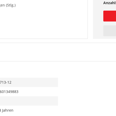
Anzahl
n (5tlg.)
713-12
601349883
4 Jahren