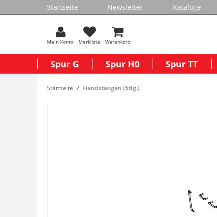
Startseite
Newsletter
Kataloge
Mein Konto
Merkliste
Warenkorb
Spur G
Spur H0
Spur TT
Startseite
Handstangen (5tlg.)