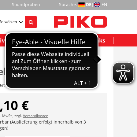
Soundproben
Sprache:
DE
|
EN
ividuelle Modelle
Wichtige Links
ebeeinheit
er:
ET52380-136
,10 €
l. MwSt., zzgl.
Versandkosten
erbar (Auslieferung erfolgt innerhalb von 3
gen)