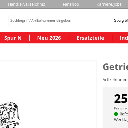
Händlerverzeichnis
Fanshop
Karriere/Jobs
Spur N
Neu 2026
Ersatzteile
Ind
Getri
Artikelnumm
25
Preis ink
lief
Werkta