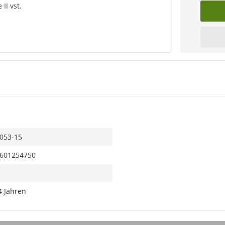
 II vst.
053-15
601254750
4 Jahren