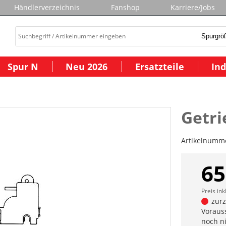
Händlerverzeichnis
Fanshop
Karriere/Jobs
Spur N
Neu 2026
Ersatzteile
Ind
Getrie
Artikelnumm
65
Preis ink
zurze
Vorauss
noch n