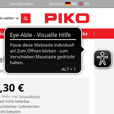
Soundproben
Sprache:
DE
|
EN
ividuelle Modelle
Wichtige Links
be II vst.
er:
ET51053-15
,30 €
l. MwSt., zzgl.
Versandkosten
it nicht lieferbar
ichtlicher Liefertermin:
icht bekannt