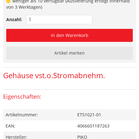
weniger als 10 verfügbar (Auslieferung erfolgt innerhalb
von 3 Werktagen)
Anzahl:
In den Warenkorb
Artikel merken
Gehäuse vst.o.Stromabnehm.
Eigenschaften:
Artikelnummer:
ET51021-01
EAN:
4066601187263
Hersteller:
PIKO