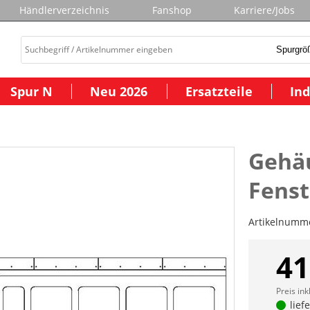
Händlerverzeichnis
Fanshop
Karriere/Jobs
Spur N
Neu 2026
Ersatzteile
Ind
Gehäu
Fenst
Artikelnumm
41
Preis ink
lief