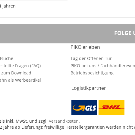
4 Jahren
FOLGE 
PIKO erleben
ilsuche
Tag der Offenen Tür
estellte Fragen (FAQ)
PIKO bei uns / Fachhändlereven
e zum Download
Betriebsbesichtigung
hn als Werbeartikel
Logistikpartner
is inkl. MwSt. und zzgl.
Versandkosten
.
 Jahre ab Lieferung); freiwillige Herstellergarantien werden nicht