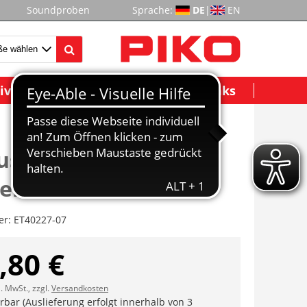
Soundproben
Sprache:
DE
|
EN
ividuelle Modelle
Wichtige Links
se, Endwagen B, m.
er
er:
ET40227-07
,80 €
l. MwSt., zzgl.
Versandkosten
erbar (Auslieferung erfolgt innerhalb von 3