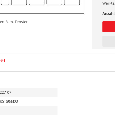
Werkta
Anzahl
n B, m. Fenster
er
227-07
601054428