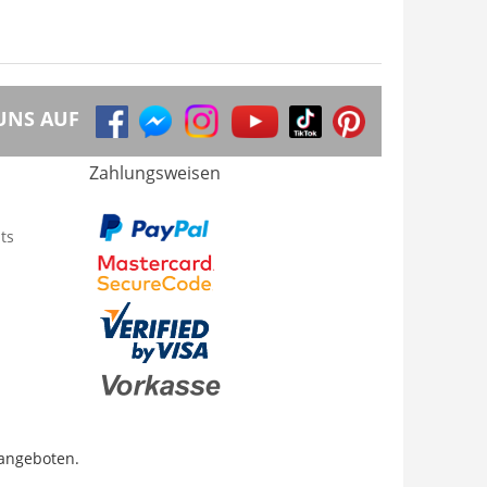
UNS AUF
Zahlungsweisen
ts
 angeboten.