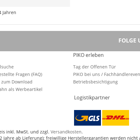
4 Jahren
FOLGE 
PIKO erleben
ilsuche
Tag der Offenen Tür
estellte Fragen (FAQ)
PIKO bei uns / Fachhändlereven
e zum Download
Betriebsbesichtigung
hn als Werbeartikel
Logistikpartner
is inkl. MwSt. und zzgl.
Versandkosten
.
 Jahre ab Lieferung); freiwillige Herstellergarantien werden nicht