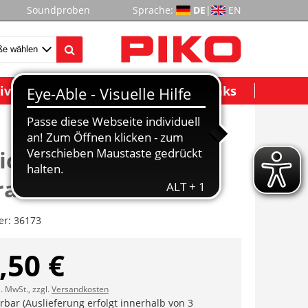
Soundproben
Sprache:
DE
|
EN
ividuelle Modelle
Wichtige Links
ichenradsatz ohne
ad für BR 80
er:
36173
,50 €
l. MwSt., zzgl.
Versandkosten
erbar (Auslieferung erfolgt innerhalb von 3