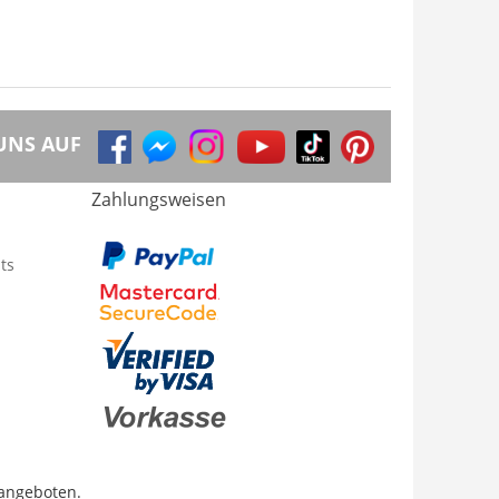
UNS AUF
Zahlungsweisen
ts
 angeboten.