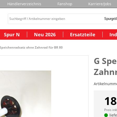
Händlerverzeichnis
Fanshop
Karriere/Jobs
Spur N
Neu 2026
Ersatzteile
Ind
Speichenradsatz ohne Zahnrad für BR 80
G Spe
Zahnr
Artikelnumm
18
Preis ink
lief