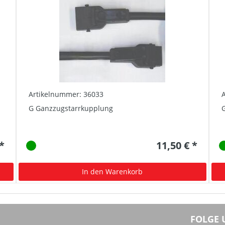
Artikelnummer: 36033
G Ganzzugstarrkupplung
G
 *
11,50 € *
In den Warenkorb
FOLGE 