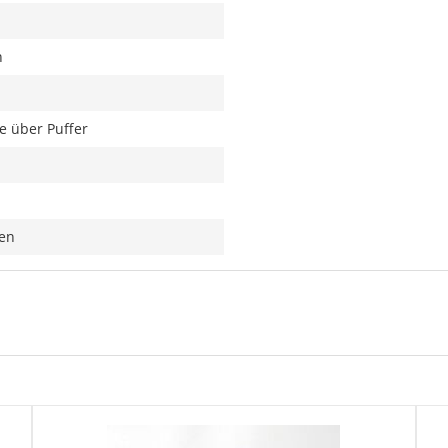
n
e über Puffer
ren