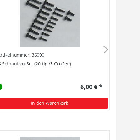
Artikelnummer: 36090
Artikelnu
 Schrauben-Set (20-tlg./3 Größen)
G Ganzzug
6,00 € *
In den Warenkorb