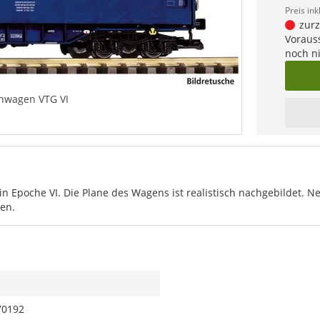
Preis ink
zurze
Vorauss
noch n
nwagen VTG VI
 Epoche VI. Die Plane des Wagens ist realistisch nachgebildet. N
en.
70192