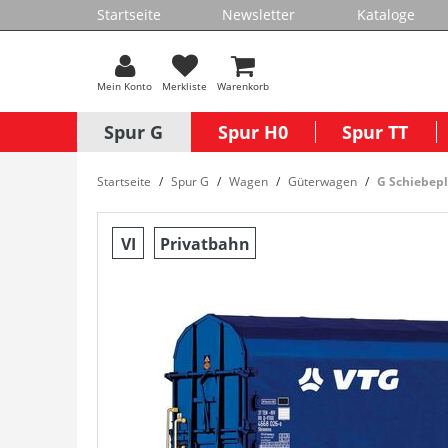
Startseite
Newsletter
Kataloge
Mein Konto
Merkliste
Warenkorb
Spur G
Spur H0
Spur TT
Startseite
Spur G
Wagen
Güterwagen
G Schiebep
VI
Privatbahn