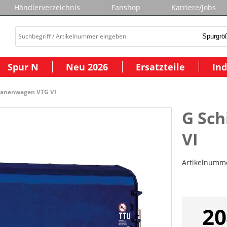
Händlerverzeichnis
Fanshop
Karriere/Jobs
Spur N
Neu 2026
Ersatzteile
Ind
lanenwagen VTG VI
G Sc
VI
Artikelnumm
20