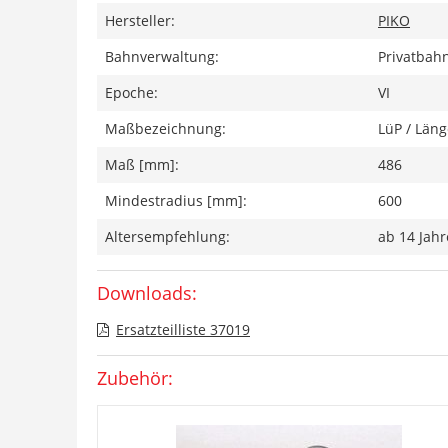
Hersteller:
PIKO
Bahnverwaltung:
Privatbah
Epoche:
VI
Maßbezeichnung:
LüP / Läng
Maß [mm]:
486
Mindestradius [mm]:
600
Altersempfehlung:
ab 14 Jah
Downloads:
Ersatzteilliste 37019
Zubehör: