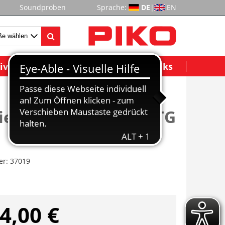
Soundproben
Sprache:
DE
|
EN
ividuelle Modelle
Wichtige Links
hiebeplanenwagen VTG
er:
37019
4,00 €