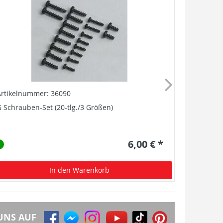
Artikelnummer: 36090
Artikelnu
 Schrauben-Set (20-tlg./3 Größen)
G Kunststo
6,00 € *
In den Warenkorb
UNS AUF