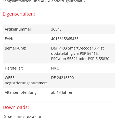
Langsamfahrten und ABC-Pendelzugautomatik
Eigenschaften:
Artikelnummer:
36543
EAN:
4015615365433
Bemerkung:
Der PIKO SmartDecoder XP ist
updatefähig via PSP 56415,
PSCwlan 55821 oder PSP-S 55830
Hersteller:
PIKO
WEEE-
DE 24216800
Registrierungsnummer:
Altersempfehlung:
ab 14 Jahren
Downloads:
Anleitung 36543 DE