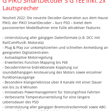
G PIKO SmartDecoder S G TEE inkl. 2x
Lautsprecher
Neuheit 2022: Die neueste Decoder-Generation aus dem Hause
PIKO, der PIKO SmartDecoder – kurz PSD – bietet dem
passionierten Modellbahner eine Fülle attraktiver Features.
- Unterstützung aller gängigen Datenformate (z.B. DCC mit
RailComPlus®, Motorola)
- Plug & Play zur unkomplizierten und schnellen Anmeldung an
geeigneten Digitalzentralen
- Autoadaptive Motorregelung
- Erweitertes Function-Mapping bis F68
- Decoderinterne bidirektionale Kopplung zur
soundabhängigen Ansteuerung des Motors sowie einzelner
Funktionsausgänge
- Besondere Klangerlebnisse über 8 Kanäle mit einer Dauer
von bis zu 8 Minuten
- Innovatives Powermanagement für Störungsfreie Fahrten
- Verbesserte Temperaturverteilung für eine längere
Lebensdauer des PSD
- Unterstützung aller gängigen Bremsstreckenmodi sowie ABC-