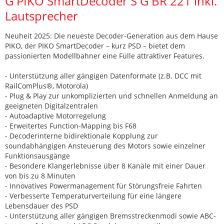
G PIKO SmartDecoder S G BR 221 inkl.
Lautsprecher
Neuheit 2025: Die neueste Decoder-Generation aus dem Hause
PIKO, der PIKO SmartDecoder – kurz PSD – bietet dem
passionierten Modellbahner eine Fülle attraktiver Features.
- Unterstützung aller gängigen Datenformate (z.B. DCC mit
RailComPlus®, Motorola)
- Plug & Play zur unkomplizierten und schnellen Anmeldung an
geeigneten Digitalzentralen
- Autoadaptive Motorregelung
- Erweitertes Function-Mapping bis F68
- Decoderinterne bidirektionale Kopplung zur
soundabhängigen Ansteuerung des Motors sowie einzelner
Funktionsausgänge
- Besondere Klangerlebnisse über 8 Kanäle mit einer Dauer
von bis zu 8 Minuten
- Innovatives Powermanagement für Störungsfreie Fahrten
- Verbesserte Temperaturverteilung für eine längere
Lebensdauer des PSD
- Unterstützung aller gängigen Bremsstreckenmodi sowie ABC-