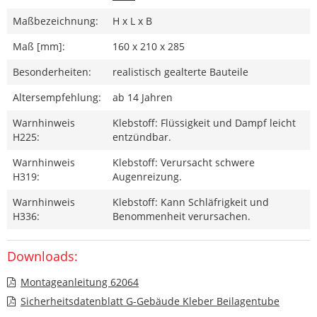
Maßbezeichnung:
H x L x B
Maß [mm]:
160 x 210 x 285
Besonderheiten:
realistisch gealterte Bauteile
Altersempfehlung:
ab 14 Jahren
Warnhinweis
Klebstoff: Flüssigkeit und Dampf leicht
H225:
entzündbar.
Warnhinweis
Klebstoff: Verursacht schwere
H319:
Augenreizung.
Warnhinweis
Klebstoff: Kann Schläfrigkeit und
H336:
Benommenheit verursachen.
Downloads:
Montageanleitung 62064
Sicherheitsdatenblatt G-Gebäude Kleber Beilagentube