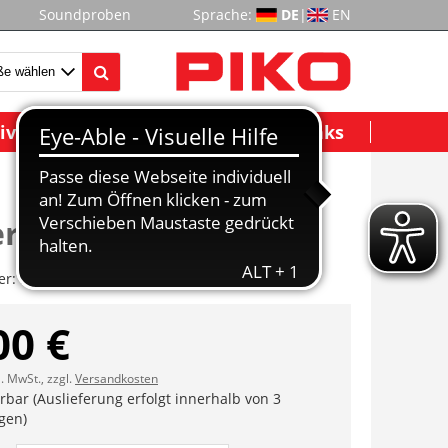
Soundproben
Sprache:
DE
|
EN
ividuelle Modelle
Wichtige Links
rstandsleiter
er:
ET58150D-13
00 €
l. MwSt., zzgl.
Versandkosten
erbar (Auslieferung erfolgt innerhalb von 3
gen)