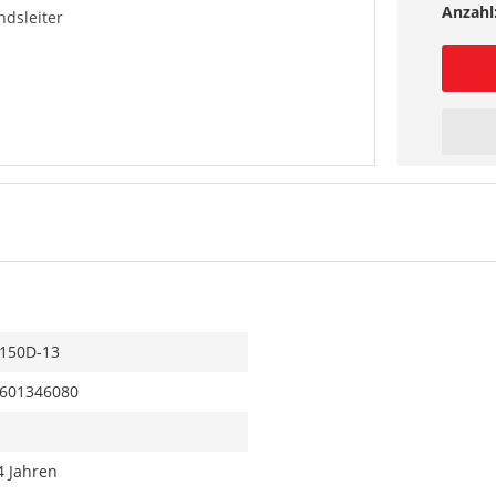
Anzahl
ndsleiter
150D-13
601346080
4 Jahren