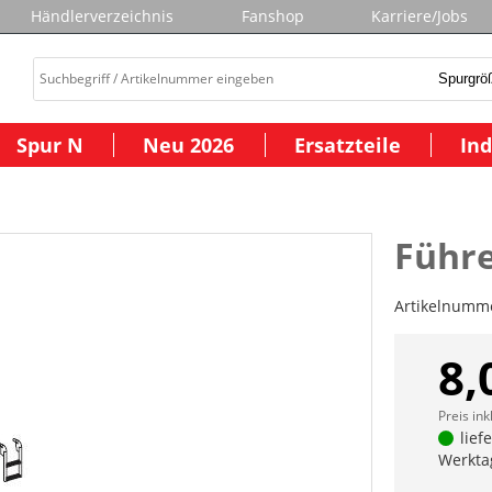
Händlerverzeichnis
Fanshop
Karriere/Jobs
Spur N
Neu 2026
Ersatzteile
Ind
Führe
Artikelnumm
8,
Preis ink
lief
Werkta