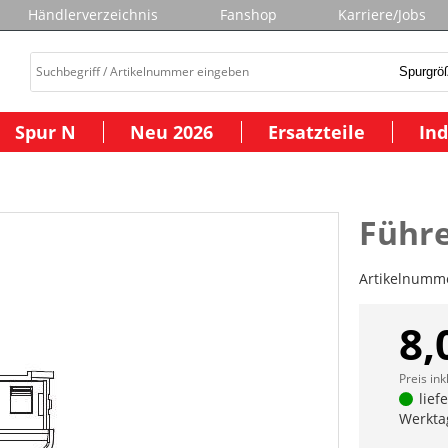
Händlerverzeichnis
Fanshop
Karriere/Jobs
Spur N
Neu 2026
Ersatzteile
Ind
Führ
Artikelnumm
8,
Preis ink
lief
Werkta