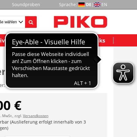
Soundproben
Sprache:
DE
|
EN
ividuelle Modelle
Wichtige Links
erstand
er:
ET47280-18
00 €
l. MwSt., zzgl.
Versandkosten
erbar (Auslieferung erfolgt innerhalb von 3
gen)