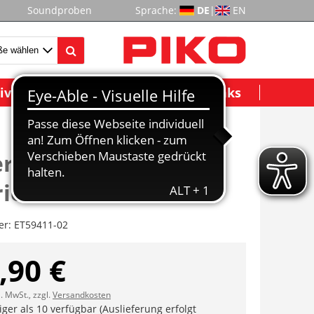
Soundproben
Sprache:
DE
|
EN
ividuelle Modelle
Wichtige Links
rhaus vollständig,
iert
er:
ET59411-02
,90 €
l. MwSt., zzgl.
Versandkosten
ger als 10 verfügbar (Auslieferung erfolgt