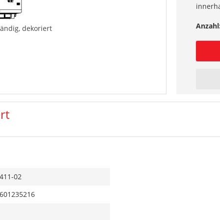
innerh
Anzahl
ändig, dekoriert
rt
411-02
601235216