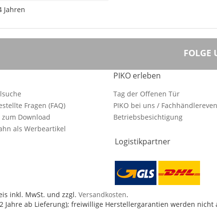
4 Jahren
FOLGE 
PIKO erleben
ilsuche
Tag der Offenen Tür
estellte Fragen (FAQ)
PIKO bei uns / Fachhändlereven
e zum Download
Betriebsbesichtigung
hn als Werbeartikel
Logistikpartner
is inkl. MwSt. und zzgl.
Versandkosten
.
 Jahre ab Lieferung); freiwillige Herstellergarantien werden nicht