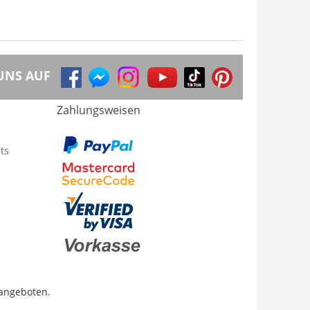
UNS AUF
Zahlungsweisen
ts
 angeboten.