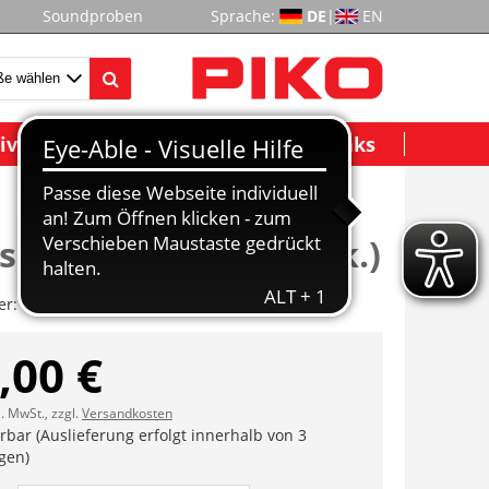
Soundproben
Sprache:
DE
|
EN
ividuelle Modelle
Wichtige Links
schürze offen (2 Stck.)
er:
ET40500-23
,00 €
l. MwSt., zzgl.
Versandkosten
erbar (Auslieferung erfolgt innerhalb von 3
gen)