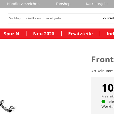
Händlerverzeichnis
Fanshop
Karriere/Jobs
Spur N
Neu 2026
Ersatzteile
Ind
Front
Artikelnumm
10
Preis ink
lief
Werkta