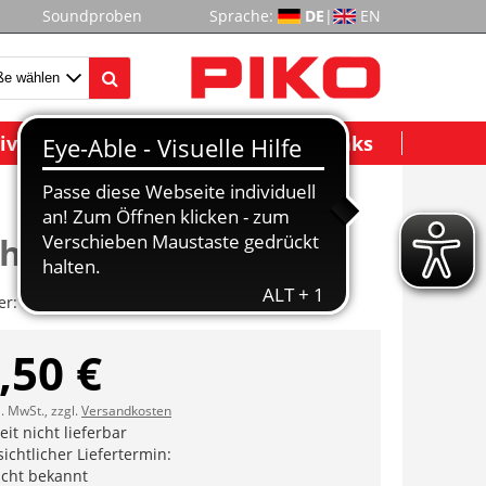
Soundproben
Sprache:
DE
|
EN
ividuelle Modelle
Wichtige Links
handlauf
er:
ET47232-10
,50 €
l. MwSt., zzgl.
Versandkosten
it nicht lieferbar
ichtlicher Liefertermin:
icht bekannt