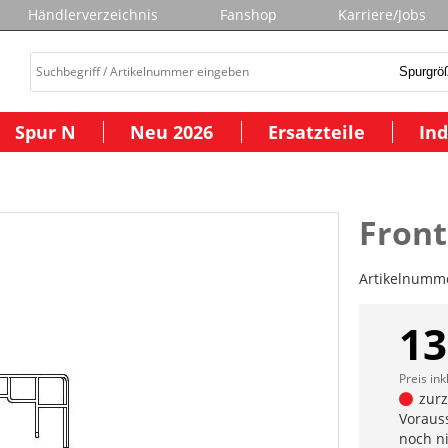
Händlerverzeichnis
Fanshop
Karriere/Jobs
Spur N
Neu 2026
Ersatzteile
Ind
Front
Artikelnumm
13
Preis ink
zurze
Vorauss
noch n