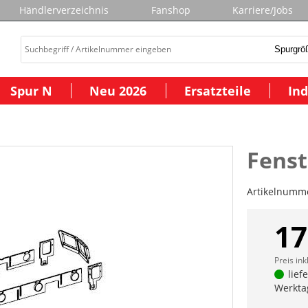
Händlerverzeichnis
Fanshop
Karriere/Jobs
Spur N
Neu 2026
Ersatzteile
Ind
Fenst
Artikelnumm
17
Preis ink
lief
Werkta