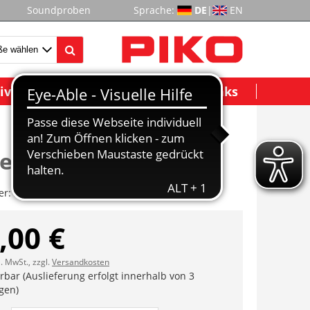
Soundproben
Sprache:
DE
|
EN
ividuelle Modelle
Wichtige Links
er 8tlg.
er:
ET51620-15
,00 €
l. MwSt., zzgl.
Versandkosten
erbar (Auslieferung erfolgt innerhalb von 3
gen)