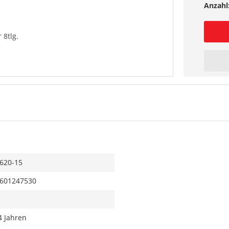
Anzahl
 8tlg.
620-15
601247530
4 Jahren