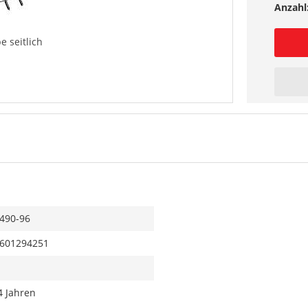
Anzahl
e seitlich
490-96
601294251
4 Jahren