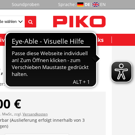
Soundproben
Sprache:
DE
|
EN
ividuelle Modelle
Wichtige Links
, Rippe seitlich
er:
ET51490-96
00 €
l. MwSt., zzgl.
Versandkosten
erbar (Auslieferung erfolgt innerhalb von 3
gen)