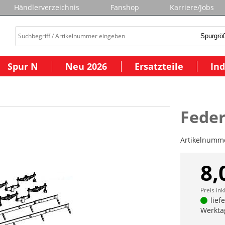
Händlerverzeichnis
Fanshop
Karriere/Jobs
Spur N
Neu 2026
Ersatzteile
Ind
Feder
Artikelnumm
8,
Preis ink
lief
Werkta