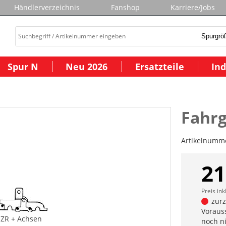
Händlerverzeichnis
Fanshop
Karriere/Jobs
Spur N
Neu 2026
Ersatzteile
Ind
Fahrg
Artikelnumm
21
Preis ink
zurze
Vorauss
.ZR + Achsen
noch n