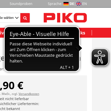
Soundproben
Sprache:
DE
|
EN
ividuelle Modelle
Wichtige Links
estell m.ZR + Achsen
er:
ET50009-49
,90 €
l. MwSt., zzgl.
Versandkosten
it nicht lieferbar
ichtlicher Liefertermin:
icht bekannt