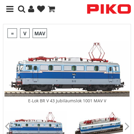
=
V
MAV
E-Lok BR V 43 Jubiläumslok 1001 MAV V