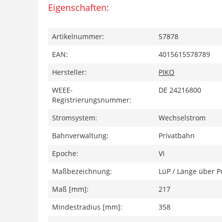
Eigenschaften:
Artikelnummer:
57878
EAN:
4015615578789
Hersteller:
PIKO
WEEE-
DE 24216800
Registrierungsnummer:
Stromsystem:
Wechselstrom
Bahnverwaltung:
Privatbahn
Epoche:
VI
Maßbezeichnung:
LüP / Länge über P
Maß [mm]:
217
Mindestradius [mm]:
358