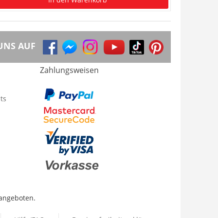
UNS AUF
Zahlungsweisen
ts
 angeboten.