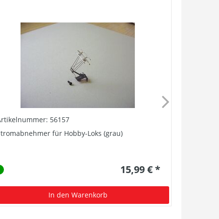
Artikelnummer: 56157
Artikelnu
Stromabnehmer für Hobby-Loks (grau)
Schleifer 
15,99 € *
In den Warenkorb