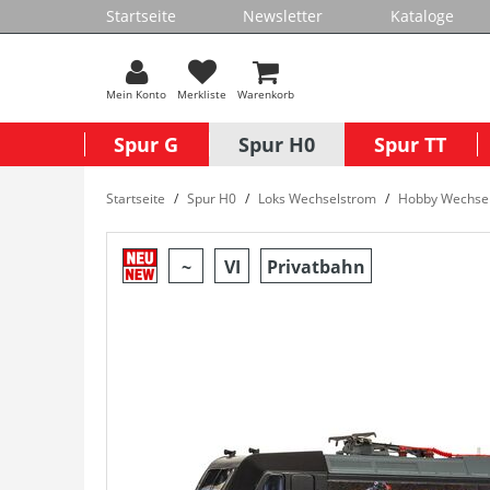
Startseite
Newsletter
Kataloge
Mein Konto
Merkliste
Warenkorb
Spur G
Spur H0
Spur TT
Startseite
Spur H0
Loks Wechselstrom
Hobby Wechse
~
VI
Privatbahn