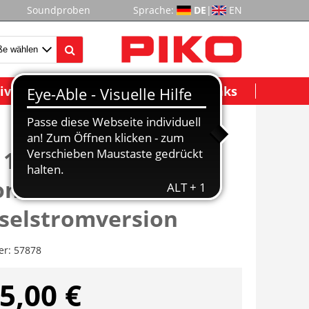
Soundproben
Sprache:
DE
|
EN
ividuelle Modelle
Wichtige Links
 185 329 Black
ns VI
selstromversion
er:
57878
5,00 €