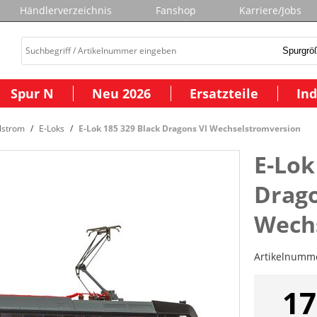
Händlerverzeichnis
Fanshop
Karriere/Jobs
Spur N
Neu 2026
Ersatzteile
Ind
lstrom
E-Loks
E-Lok 185 329 Black Dragons VI Wechselstromversion
E-Lok
Drago
Wech
Artikelnumm
17