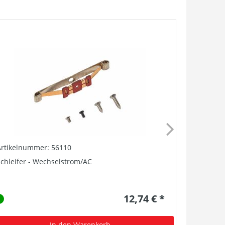
Artikelnummer: 56110
Artikelnu
chleifer - Wechselstrom/AC
Stromabne
12,74 € *
In den Warenkorb