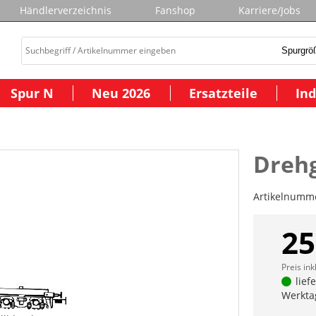
Händlerverzeichnis
Fanshop
Karriere/Jobs
Spur N
Neu 2026
Ersatzteile
Ind
Drehg
Artikelnumm
25
Preis ink
lief
Werkta