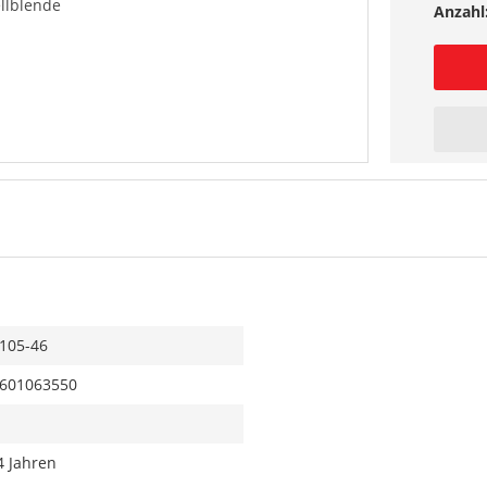
llblende
Anzahl
105-46
601063550
4 Jahren