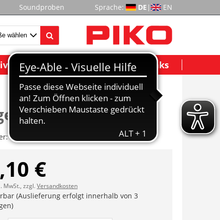
Soundproben
Sprache:
DE
|
EN
ividuelle Modelle
Wichtige Links
estellblende
er:
ET50105-46
,10 €
l. MwSt., zzgl.
Versandkosten
erbar (Auslieferung erfolgt innerhalb von 3
gen)