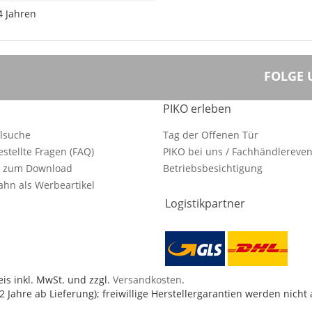
4 Jahren
FOLGE 
PIKO erleben
ilsuche
Tag der Offenen Tür
estellte Fragen (FAQ)
PIKO bei uns / Fachhändlereven
e zum Download
Betriebsbesichtigung
hn als Werbeartikel
Logistikpartner
is inkl. MwSt. und zzgl.
Versandkosten
.
 Jahre ab Lieferung); freiwillige Herstellergarantien werden nicht