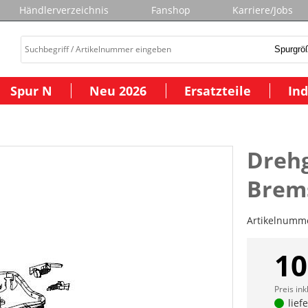
Händlerverzeichnis
Fanshop
Karriere/Jobs
Spur N
Neu 2026
Ersatzteile
Ind
Drehg
Brem
Artikelnumm
10
Preis ink
lief