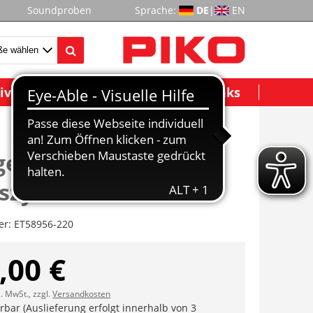
Soundproben
Sprache:
DE
|
EN
ividuelle Modelle
Wichtige Links
estell vorne,
szylinder
er:
ET58956-220
,00 €
l. MwSt., zzgl.
Versandkosten
erbar (Auslieferung erfolgt innerhalb von 3