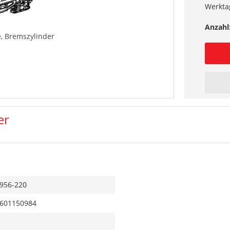
Werkta
Anzahl
e, Bremszylinder
er
956-220
601150984