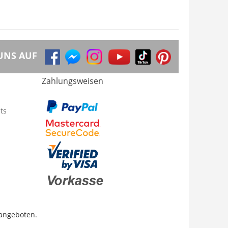
UNS AUF
Zahlungsweisen
ts
 angeboten.