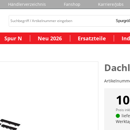
Händlerverzeichnis
Fanshop
Karriere/Jobs
Spur N
Neu 2026
Ersatzteile
Ind
Dachl
Artikelnumm
10
Preis ink
lief
Werkta