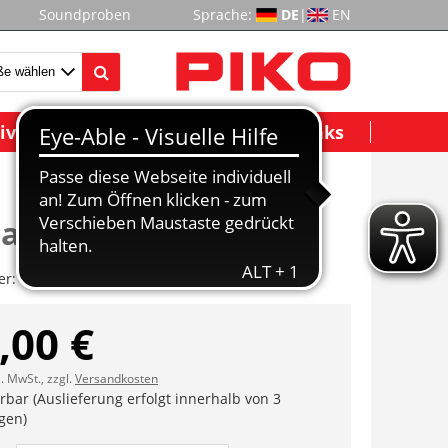
Soundproben
Sprache:
DE
|
EN
ividuelle Modelle
Wichtige Links
aufrost
er:
ET51730-74
,00 €
l. MwSt., zzgl.
Versandkosten
erbar (Auslieferung erfolgt innerhalb von 3
gen)