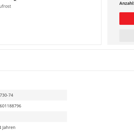
Anzahl
ufrost
730-74
601188796
4 Jahren