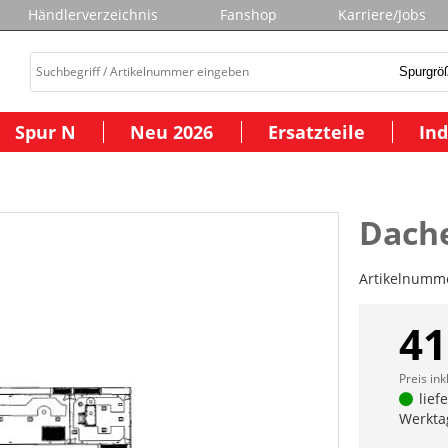
Händlerverzeichnis
Fanshop
Karriere/Jobs
Spur N
Neu 2026
Ersatzteile
Ind
Dache
Artikelnumm
41
Preis ink
lief
Werkta