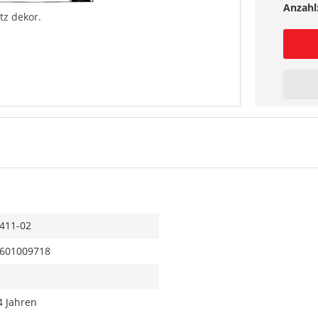
Anzahl
tz dekor.
411-02
601009718
4 Jahren