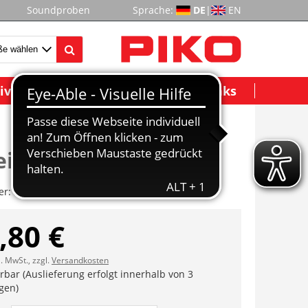
Soundproben
Sprache:
DE
|
EN
ividuelle Modelle
Wichtige Links
insatz dekor.
er:
ET37411-02
,80 €
l. MwSt., zzgl.
Versandkosten
erbar (Auslieferung erfolgt innerhalb von 3
gen)