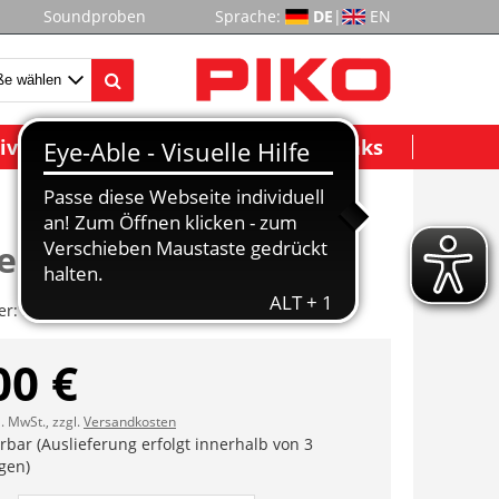
Soundproben
Sprache:
DE
|
EN
ividuelle Modelle
Wichtige Links
engeländer/Leiter
er:
ET53000-100
00 €
l. MwSt., zzgl.
Versandkosten
erbar (Auslieferung erfolgt innerhalb von 3
gen)