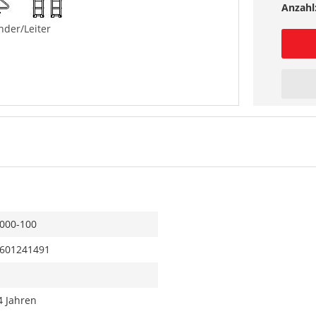
Anzahl
der/Leiter
000-100
601241491
4 Jahren