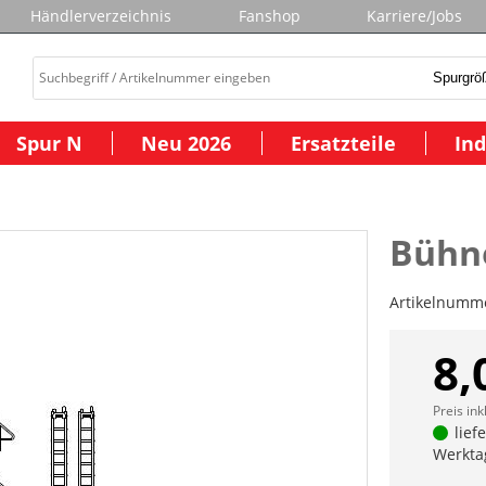
Händlerverzeichnis
Fanshop
Karriere/Jobs
Spur N
Neu 2026
Ersatzteile
Ind
Bühn
Artikelnumm
8,
Preis ink
lief
Werkta