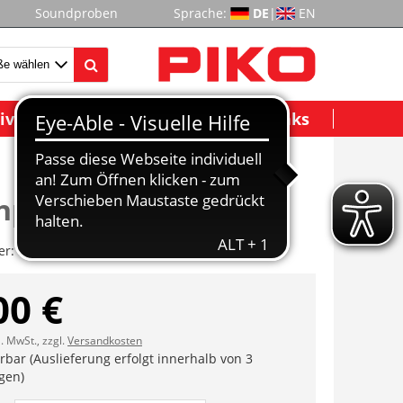
Soundproben
Sprache:
DE
|
EN
ividuelle Modelle
Wichtige Links
nplatte
er:
ET50016-32
00 €
l. MwSt., zzgl.
Versandkosten
erbar (Auslieferung erfolgt innerhalb von 3
gen)