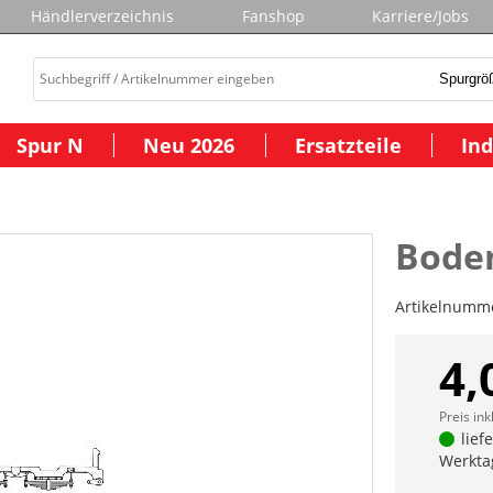
Händlerverzeichnis
Fanshop
Karriere/Jobs
Spur N
Neu 2026
Ersatzteile
Ind
Bode
Artikelnumm
4,
Preis ink
lief
Werkta