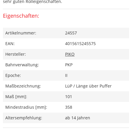
sehr guten Rolleigenschaften.
Eigenschaften:
Artikelnummer:
24557
EAN:
4015615245575
Hersteller:
PIKO
Bahnverwaltung:
PKP
Epoche:
II
Maßbezeichnung:
LüP / Länge über Puffer
Maß [mm]:
101
Mindestradius [mm]:
358
Altersempfehlung:
ab 14 Jahren