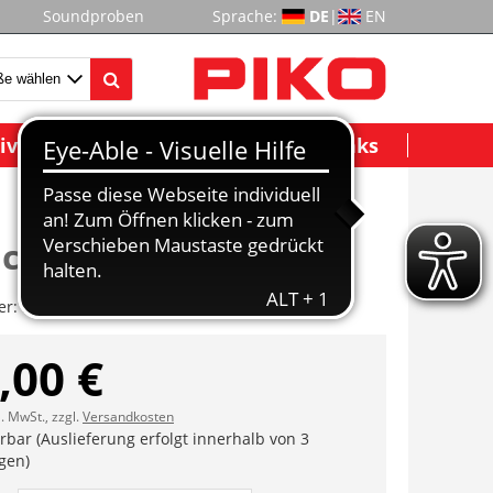
Soundproben
Sprache:
DE
|
EN
ividuelle Modelle
Wichtige Links
chtungsplatine
er:
ET94130-27
,00 €
l. MwSt., zzgl.
Versandkosten
erbar (Auslieferung erfolgt innerhalb von 3
gen)