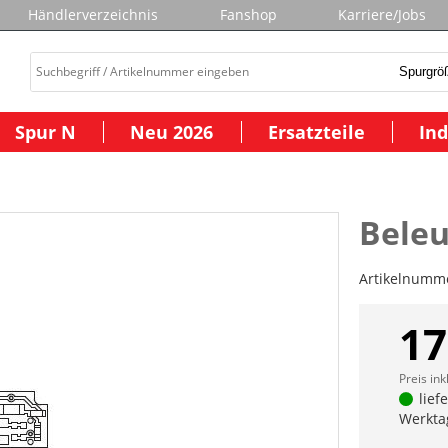
Händlerverzeichnis
Fanshop
Karriere/Jobs
Spur N
Neu 2026
Ersatzteile
Ind
Beleu
Artikelnumm
17
Preis ink
lief
Werkta