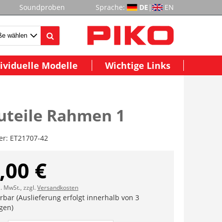
Soundproben
Sprache:
DE
|
EN
ividuelle Modelle
Wichtige Links
uteile Rahmen 1
er:
ET21707-42
,00 €
l. MwSt., zzgl.
Versandkosten
erbar (Auslieferung erfolgt innerhalb von 3
gen)