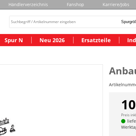
Händlerverzeichnis
Fanshop
Karriere/Jobs
Spur N
Neu 2026
Ersatzteile
Ind
Anba
Artikelnumm
10
Preis ink
lief
Werkta