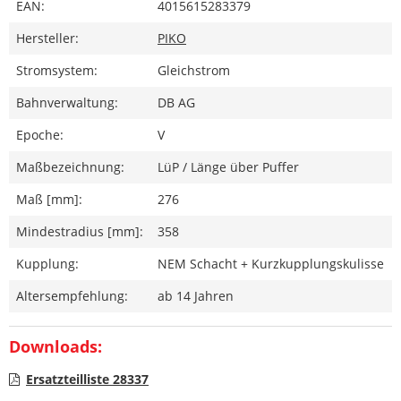
EAN:
4015615283379
Hersteller:
PIKO
Stromsystem:
Gleichstrom
Bahnverwaltung:
DB AG
Epoche:
V
Maßbezeichnung:
LüP / Länge über Puffer
Maß [mm]:
276
Mindestradius [mm]:
358
Kupplung:
NEM Schacht + Kurzkupplungskulisse
Altersempfehlung:
ab 14 Jahren
Downloads:
Ersatzteilliste 28337