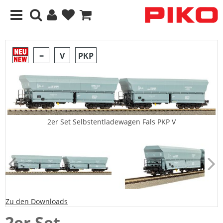
=
V
PKP
2er Set Selbstentladewagen Fals PKP V
Zu den Downloads
2er Set