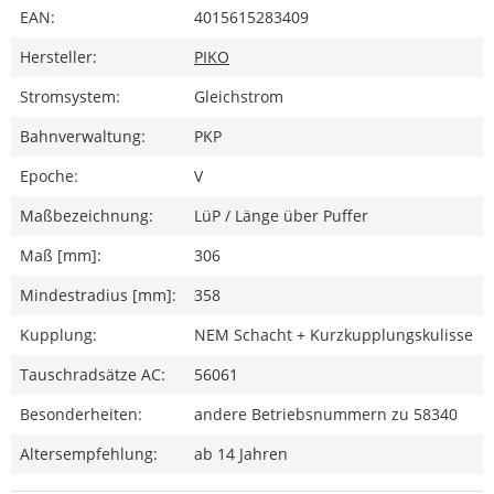
EAN:
4015615283409
Hersteller:
PIKO
Stromsystem:
Gleichstrom
Bahnverwaltung:
PKP
Epoche:
V
Maßbezeichnung:
LüP / Länge über Puffer
Maß [mm]:
306
Mindestradius [mm]:
358
Kupplung:
NEM Schacht + Kurzkupplungskulisse
Tauschradsätze AC:
56061
Besonderheiten:
andere Betriebsnummern zu 58340
Altersempfehlung:
ab 14 Jahren