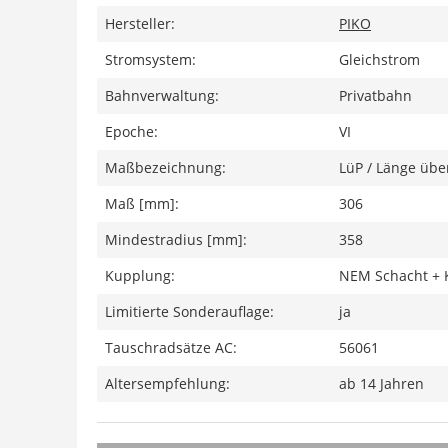
Hersteller:
PIKO
Stromsystem:
Gleichstrom
Bahnverwaltung:
Privatbahn
Epoche:
VI
Maßbezeichnung:
LüP / Länge übe
Maß [mm]:
306
Mindestradius [mm]:
358
Kupplung:
NEM Schacht + 
Limitierte Sonderauflage:
ja
Tauschradsätze AC:
56061
Altersempfehlung:
ab 14 Jahren