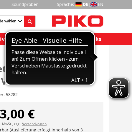
Soundproben
Sprache:
DE
|
EN
ividuelle Modelle
Wichtige Links
et Schüttgutwagen
 VTG VI
er:
58282
3,00 €
l. MwSt., zzgl.
Versandkosten
erbar (Auslieferung erfolgt innerhalb von 3