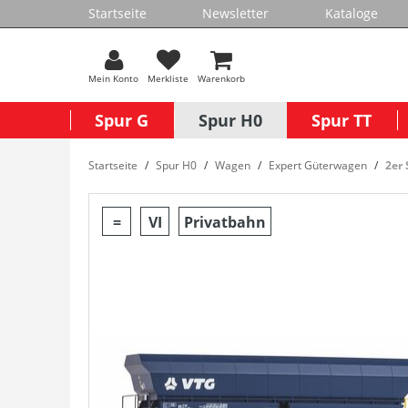
Startseite
Newsletter
Kataloge
Mein Konto
Merkliste
Warenkorb
Spur G
Spur H0
Spur TT
Startseite
Spur H0
Wagen
Expert Güterwagen
2er
=
VI
Privatbahn