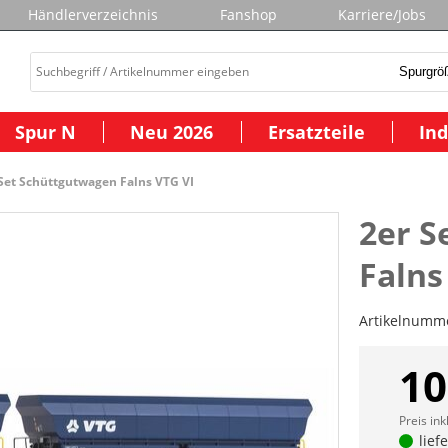
Händlerverzeichnis
Fanshop
Karriere/Jobs
Spur N
Neu 2026
Ersatzteile
Ind
 Set Schüttgutwagen Falns VTG VI
2er S
Falns
Artikelnumm
10
Preis ink
lief