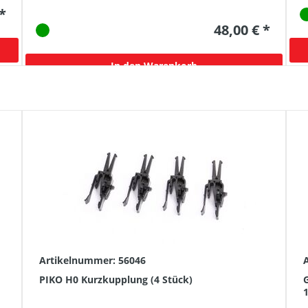
 *
48,00 € *
In den Warenkorb
Artikelnummer: 56046
PIKO H0 Kurzkupplung (4 Stück)
G