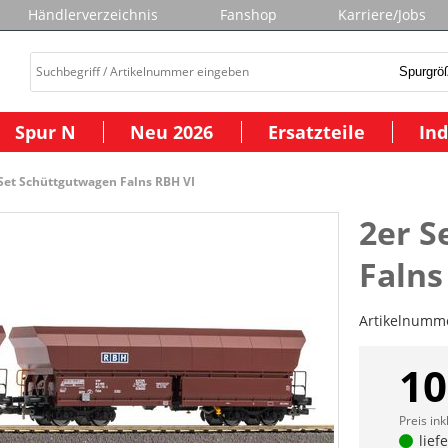
Händlerverzeichnis
Fanshop
Karriere/Jobs
Spur N
Neu 2026
Ersatzteile
Ind
 Set Schüttgutwagen Falns RBH VI
2er S
Falns
Artikelnumm
10
Preis ink
lief