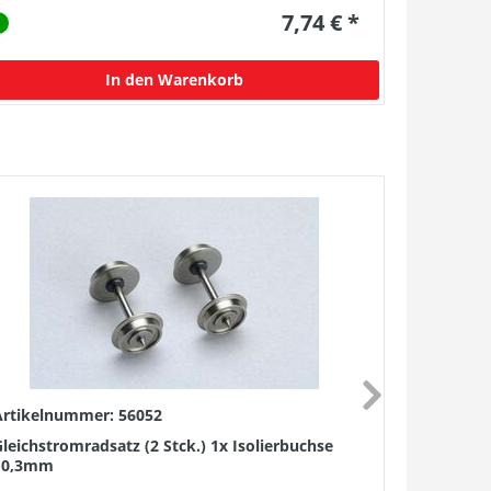
7,74 € *
In den Warenkorb
Artikelnummer: 56052
Artikelnu
leichstromradsatz (2 Stck.) 1x Isolierbuchse
Wechselst
10,3mm