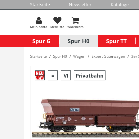
Startseite
Newsletter
Kataloge
Mein Konto
Merkliste
Warenkorb
Spur G
Spur H0
Spur TT
Startseite
Spur H0
Wagen
Expert Güterwagen
2er
=
VI
Privatbahn