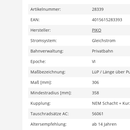
Artikelnummer:
28339
EAN:
4015615283393
Hersteller:
PIKO
Stromsystem:
Gleichstrom
Bahnverwaltung:
Privatbahn
Epoche:
VI
Maßbezeichnung:
LüP / Länge über Pu
Maß [mm]:
306
Mindestradius [mm]:
358
Kupplung:
NEM Schacht + Kur
Tauschradsätze AC:
56061
Altersempfehlung:
ab 14 Jahren