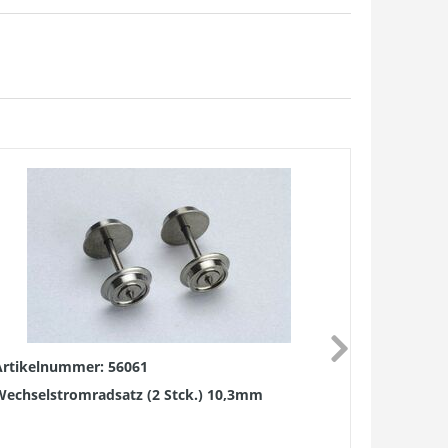
Artikelnummer: 56061
Artikelnu
Wechselstromradsatz (2 Stck.) 10,3mm
Gleichstro
10,3mm