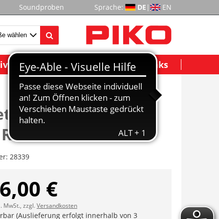
Soundproben
Sprache:
DE
|
EN
ividuelle Modelle
Wichtige Links
et Schüttgutwagen
 RBH VI
er:
28339
6,00 €
l. MwSt., zzgl.
Versandkosten
erbar (Auslieferung erfolgt innerhalb von 3