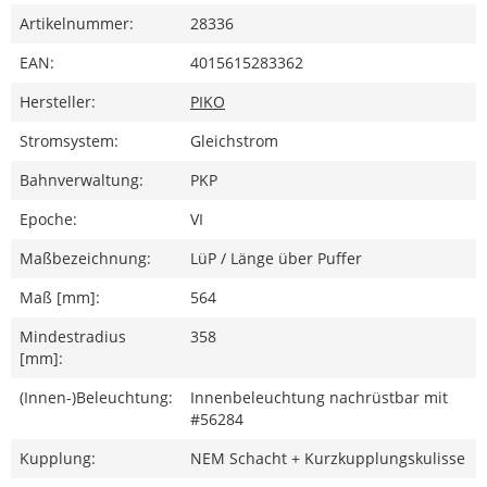
Artikelnummer:
28336
EAN:
4015615283362
Hersteller:
PIKO
Stromsystem:
Gleichstrom
Bahnverwaltung:
PKP
Epoche:
VI
Maßbezeichnung:
LüP / Länge über Puffer
Maß [mm]:
564
Mindestradius
358
[mm]:
(Innen-)Beleuchtung:
Innenbeleuchtung nachrüstbar mit
#56284
Kupplung:
NEM Schacht + Kurzkupplungskulisse