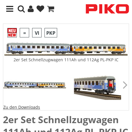
=
VI
PKP
2er Set Schnellzugwagen 111Ah und 112Ag PL-PKP IC
Zu den Downloads
2er Set Schnellzugwagen
111Ah und 112Ag PL-PKP IC