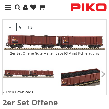
=
V
FS
2er Set Offene Güterwagen Eaos FS V mit Kohleladung
Zu den Downloads
2er Set Offene